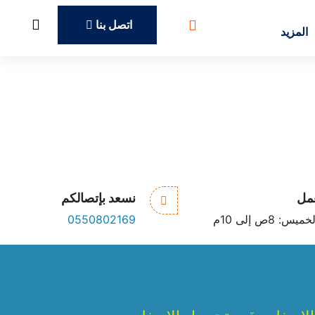
اتصل بنا
المزيد
الخبرة /
الجودة /
الامانة
عمل
نسعد بإتصالكم
: 8ص إلى 10م
0550802169