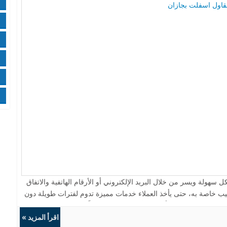
ا
و
ه
و
و
هولة ويسر من خلال البريد الإلكتروني أو الأرقام الهاتفية والاتفاق
 خاصة به، حتى يأخذ العملاء خدمات مميزة تدوم لفترات طويلة دون
ريق المراد إتمام أعمال الأسفلت، وذلك وفقاً لطبيعة ومكونات التربة
. والحرص الدائم على تكوين طبقات خارجية مناسبة لقوة وصلابة سطح
اقرأ المزيد »