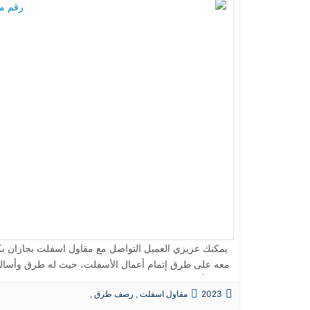
يمكنك عزيزي العميل التواصل مع مقاول اسفلت بجازان بكل س
معه على طرق إتمام أعمال الأسفلت، حيث له طرق وأساليب
شكوى أو صيانة، لذا يحرص على اتباع هذه الخطوات: فحص الط
2023
مقاول اسفلت
,
رصف طرق
,
سواء صخرية أو رملية، ويتم التعامل معها بأساليب حديثة
حفريات
,
الردميات