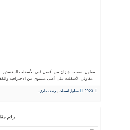
مقاول اسفلت جازان من أفضل فني الأسفلت المعتمدين وال
مقاولي الأسفلت على أعلى مستوى من الاحترافية والكفاء
يمنحهم الخبرة والضمان والجودة، ويتميز مقاولي الأسفلت 
2023
مقاول اسفلت
,
رصف طرق
,
بالمواعيد. التطلع على جميع التجارب الأوروبية الخاصة ب
حفريات
,
الردميات
والسرعة. مقاول اسفلت بجازان ارخص مقاول اسفلت جاز
على اصلاح الطرق والممرات حفاظا على السيارات والشا
مقاولات اسفلت في صبيا وجي
رقم مقا