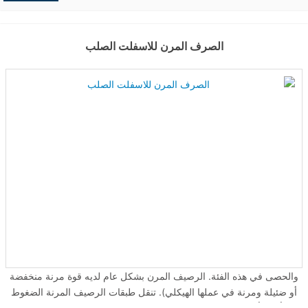
حفريات
,
الردميات
الداير والعيدابي المحلات الداير والعيدابي لداير والعيدابي ، ...
الصرف المرن للاسفلت الصلب
والحصى في هذه الفئة. الرصيف المرن بشكل عام لديه قوة مرنة منخفضة
أو ضئيلة ومرنة في عملها الهيكلي). تنقل طبقات الرصيف المرنة الضغوط
الرأسية أو الانضغاطية إلى الطبقات السفلية عن طريق نقل الحبوب عبر