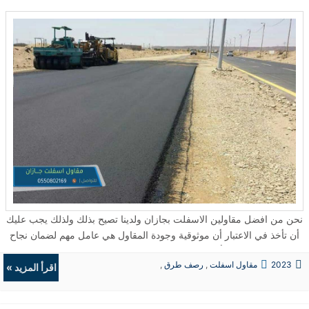
زفت , مقاول الحفر , قص الاسفلت , سفلتة امام المنزل , قشاطة اسفلت ,
تصبح مشاكل كبيرة بسرعة عندما يتعلق الأمر بالرصف الإسفلتي، لذلك لا
فرش الاسفلت , عمل اسفلت , اسفلت الطريق , طريقة عمل الاسفلت ,
ينبغي للمرء أن يتجاهل حتى أدق الشقوق مع اقتراب فصل الشتاء. طرق
طريقة عمل اسفلت , , طبقات الاسفلت طبقات الاسفلت ومكوناتها , معدات
تحضير الأسفلت قبل الشتاء بصرف النظر عن إجراء إصلاحات الأسفلت في
الاسفلت , اعمال الاسفلت , زفلت ,افضل مقاول اسفلت , زفلت امام البيت
نهاية الموسم، هناك عدة طرق أخرى لإعداد الرصيف قبل فصل الشتاء.
, زفت الطريق , زفلت الطرق , در نفطي , مقاول معتمد , خلاطة اسفلت ,
الخطوة الأولى هي تنظيف الأسفلت. تنظيف الرصيف مرة واحدة في السنة
تبريد الاسفلت , تعبيد الطرق , ترميم الاسفلت , بديل الاسفلت , سفلتة ,
يمكن أن يطيل عمره ويحافظ على مظهره الرائع. بعد ذلك، ينبغي للمرء
مقاول اسفلت صبيا , اسفلت طرق جازان , اسفلت جاهز , اسفلت الطريق ,
الاستعداد لإدارة الثلوج والجليد. قبل وقت طويل من حدوث أول موجة
اسفلت بارد ...
تجميد، يجب أن يكون المرء مجهزًا جيدًا بمزيلات الجليد والكاشطات والملح
الصخري. من الأفضل أن تجري بحثًا لتحديد أفضل المواد الكيميائية التي
يمكنك استخدامها، حيث أن بعضها يمكن أن يتسبب في تآكل الأسفلت بشكل
أسرع. ...
نحن من افضل مقاولين الاسفلت بجازان ولدينا تصيح بذلك ولذلك يجب عليك
أن تأخذ في الاعتبار أن موثوقية وجودة المقاول هي عامل مهم لضمان نجاح
المشروع. قبل اتخاذ أي قرار نهائي، مقاول اسفلت معتمد في صبيا مهندس
2023
مقاول اسفلت
,
رصف طرق
,
اسفلت طرقات معتمد في السعودية، وتشمل: البلاستيك المعاد تدويره:
اقرأ المزيد »
حفريات
,
الردميات
يمكن استخدام البلاستيك المعاد تدويره كمادة لرصف الطرق. يتم خلط
البلاستيك المعاد تدويره مع الركام والمواد اللاصقة لإنتاج مزيج يستخدم في