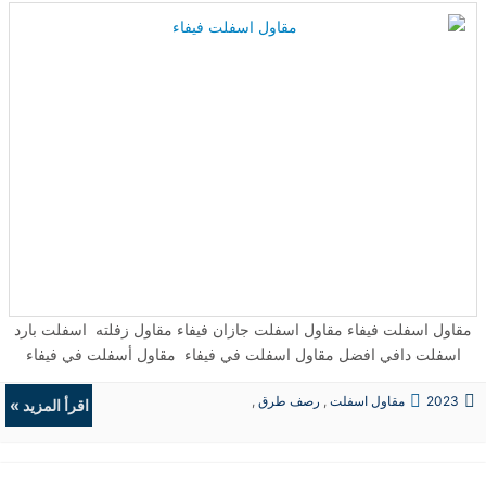
نفسه. بالنسبة للإسفلت، يجب أن تزن الأسطوانة طنًا على الأقل، لأن
الاهتزاز يؤدي إلى ضغط المادة من الأسفل إلى الأعلى وإنتاج أساس قوي.
بمجرد ضغط الأسفلت، يتم بعد ذلك تجريف الحواف ودكها وتشكيلها بزاوية
45 درجة. يلعب الطقس دورًا مهمًا في جميع جوانب تركيب الأسفلت. كلما
كان الإسفلت أكثر سمكًا، كلما انخفضت درجة حرارة الهواء للسماح
للإسفلت بالتبريد. يجب أن تكون منطقة الرصف جافة قبل وضع المواد
الأسفلتية. سوف يعالج الأسفلت لعدة أشهر بعد التثبيت الأولي. بعد 9 أشهر،
يوصى بإغلاق الممر الخاص بك. افعل نفس الشيء كل 3 سنوات بعد الختم
الأولي. ...
مقاول اسفلت فيفاء مقاول اسفلت جازان فيفاء مقاول زفلته اسفلت بارد
اسفلت دافي افضل مقاول اسفلت في فيفاء مقاول أسفلت في فيفاء
جازان شركة مقاولات اسفلت في فيفاء رقم افضل مقاول اسفلت في
2023
مقاول اسفلت
,
رصف طرق
,
فيفاء الأسفلت الأسمنتي الأسفلت المعدل بالمطاط ...
اقرأ المزيد »
حفريات
,
الردميات