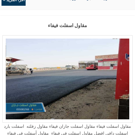
نفسك. استخدم آلة الرصف لتوزيع ما بين 3 إلى 4 بوصات من الأسفلت
حفريات
,
الردميات
الساخن. ثم يأخذ المقاول جهاز دحرجة ثقيل ويضغط القاعدة والإسفلت
نفسه. بالنسبة للإسفلت، يجب أن تزن الأسطوانة طنًا على الأقل، لأن
الاهتزاز يؤدي إلى ضغط المادة من الأسفل إلى الأعلى وإنتاج أساس قوي.
مقاول اسفلت فيفاء
بمجرد ضغط الأسفلت، يتم بعد ذلك تجريف الحواف ودكها وتشكيلها بزاوية
45 درجة. يلعب الطقس دورًا مهمًا في جميع جوانب تركيب الأسفلت. كلما
كان الإسفلت أكثر سمكًا، كلما انخفضت درجة حرارة الهواء للسماح
للإسفلت بالتبريد. يجب أن تكون منطقة الرصف جافة قبل وضع المواد
الأسفلتية. سوف يعالج الأسفلت لعدة أشهر بعد التثبيت الأولي. بعد 9 أشهر،
يوصى بإغلاق الممر الخاص بك. افعل نفس الشيء كل 3 سنوات بعد الختم
الأولي. ...
مقاول اسفلت فيفاء مقاول اسفلت جازان فيفاء مقاول زفلته اسفلت بارد
اسفلت دافي افضل مقاول اسفلت في فيفاء مقاول أسفلت في فيفاء