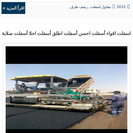
2023
مقاول اسفلت
,
رصف طرق
,
اقرأ المزيد »
حفريات
,
الردميات
اسفلت اقواء أسفلت احسن أسفلت اطلق أسفلت احلا أسفلت صلابة ا