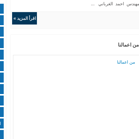
هندس احمد الغرباني ...
اقرأ المزيد »
من اعمالنا
و
ا