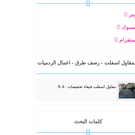
ية تحت اشراف المهندس احمد الغرباني
يتر
سبوك
ستقرام
قاول اسفلت - رصف طرق - اعمال الردميات
- الحفريات
مقاول اسفلت فيفاء تخفيضات ٥٠ %
كلمات البحث