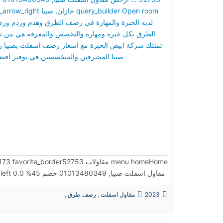
اسفلت في م
roomجازان, صبياght
2023
مقاول اسفلت
,
رصف طرق
,
الطرق وهدم وردم ورصف المشاريع الكبيرة من خلال 
حفريات
,
الردميات
والمعرفة هي من تميز مقاول عن مقاول اخر. مقاول اسفل
ومميزة وتوفر الشركة افضل مجموعه مهمة من المقاولين 