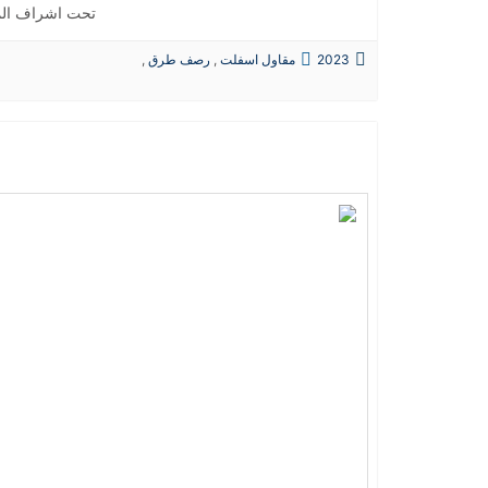
تحت اشراف الم
2023
مقاول اسفلت
,
رصف طرق
,
حفريات
,
الردميات