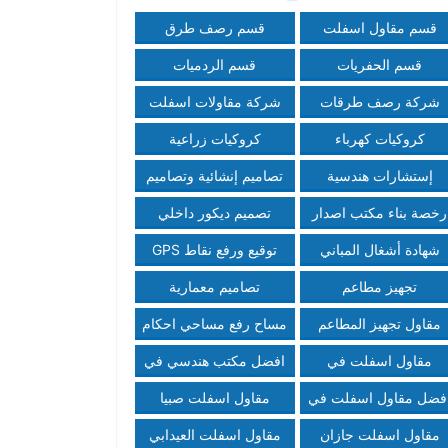
قسم مقاول اسفلت
قسم رصف طرق
قسم الحفريات
قسم الردميات
شركة رصف طرقات
شركة مقاولات اسفلت
كروكيات كهرباء
كروكيات زراعية
مخططات سلامة #تقرير
إستشارات هندسية
تصاميم إنشائية وتصاميم
فني
معمارية
رخصة بناء مكتب اصدار
تصميم ديكور داخلي
رخص
وخارجي
شهادة أشغال المباني
توقيع ورفع نقاط GPS
تجهيز مطاعم
تصاميم معمارية
مقاول تجهيز المطاعم
مساح رفع مساحي احكام
والمقاهي في صبيا
كروكي
مقاول اسفلت في
افضل مكتب هندسي في
العيدابي
منطقة جازان
فضل مقاول اسفلت في
مقاول اسفلت صبيا
الداير افضل مقاول
تخفيضات بنسبة ٥٠ %
مقاول اسفلت جازان
مقاول اسفلت العيدابي