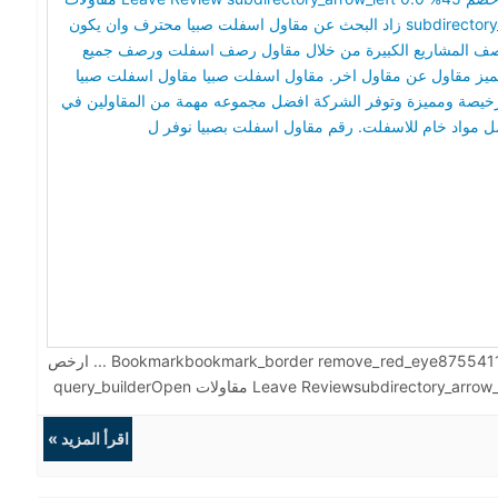
قاول اسفلت صبيا. ...
م
ي
ي
menu homeHome مقاولات Bookmarkbookmark_border remove_red_eye875541173 favorite_border52753 ... ارخص
مقاول اسفلت صبيا, 01013480349 خصم 45% Leave Reviewsubdirectory_arrow_left 0.0 مقاولات query_builderOpen
subdirectory_arrow_ri زاد البحث عن مقاول اسفلت صبيا محترف وان يكون لديه الخبرة والمهارة في رصف
مقاول رصف اسفلت ورصف جميع الطرق بكل خبرة ومهارة والتخصص
اقرأ المزيد »
ا
ت صبيا تمتلك شركة ابيض الخبرة مع اسعار رصف اسفلت بصبيا رخيصة
في صبيا المحترفين والمتخصصين في توفير افضل مواد خام للاسفلت.
ا
ا