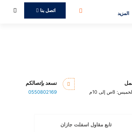
اتصل بنا
المزيد
الخبرة /
الجودة /
الامانة
عمل
نسعد بإتصالكم
: 8ص إلى 10م
0550802169
تابع مقاول اسفلت جازان