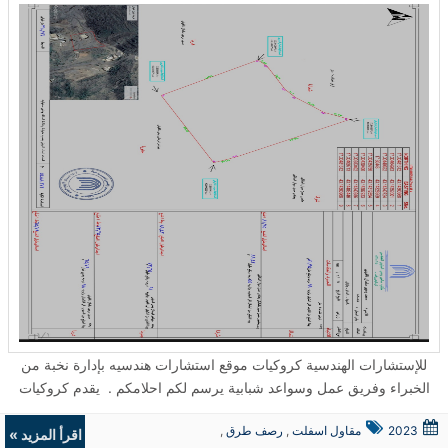
للإستشارات الهندسية كروكيات موقع استشارات هندسيه بإدارة نخبة من
الخبراء وفريق عمل وسواعد شبابية يرسم لكم احلامكم . يقدم كروكيات
للاستشارات الهندسية خدمات: اصدار رخصة اشغال رصيف وشهادات اشغال
2023
مقاول اسفلت
,
رصف طرق
,
وبيان احمال وغيرهم ونقوم بمساعتك للوصول الي افضل المكاتب التى تقدم
اقرأ المزيد »