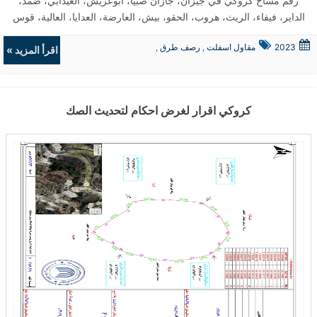
رقم مساح كروكي في جيزان، جازان صبيا، ابوعريش، العيدابي، ضمد،
الداير، فيفاء، الريث، هروب، الحقو، بيش، العارضة، العدايا، العالية، قوس
الجعافر، صامطة، احد المسارحة، جيزان ...
2023
مقاول اسفلت
,
رصف طرق
,
اقرأ المزيد »
حفريات
,
الردميات
كروكي اقرار لغرض احكام لتحديث الصك