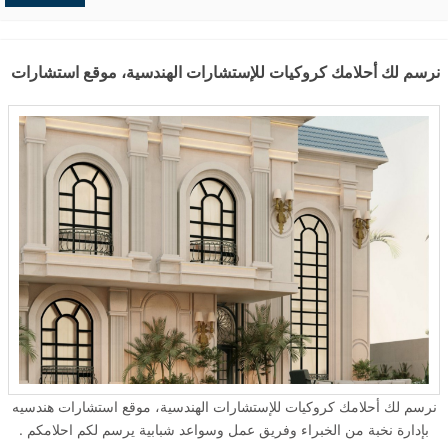
حفريات
,
الردميات
التصاميم الهندسية المعمارية والانشائية واعمال المساحة والكروكيات.
يالاضافة الى خدمات التصميم الداخلي والديكور، ومخططات توزيع الاثاث،
وتنسيق الحدائق والمسطحات الخضراء، والمخططات الكهربانية
نرسم لك أحلامك كروكيات للإستشارات الهندسية، موقع استشارات هندس
والالكتروميكانيكا. وايضاً انشاء المخططات وتصميم الفلل والعمائر وتصاميم
الواجهات الخارجية، والاستراحات والشاليهات والعمائر السكنية. ...
نرسم لك أحلامك كروكيات للإستشارات الهندسية، موقع استشارات هندسيه
بإدارة نخبة من الخبراء وفريق عمل وسواعد شبابية يرسم لكم احلامكم .